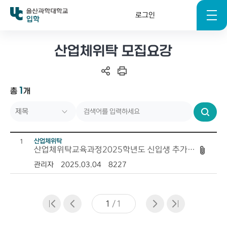
로그인
입학
산업체위탁 모집요강
1
총
개
제목
번호
검
색
작성자
산업체위탁
구분
1
산업체위탁교육과정2025학년도 신입생 추가 모집요강
작성일자
관리자
2025.03.04
8227
조회수
1
/
1